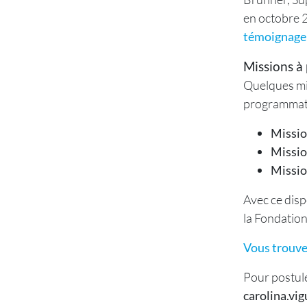
en octobre 
témoignage 
Missions à
Quelques mis
programmati
Missio
Missio
Missio
Avec ce disp
la Fondation
Vous trouver
Pour postule
carolina.vig