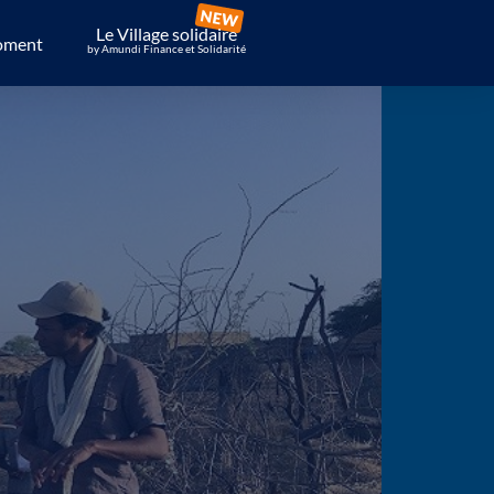
Le Village solidaire
oment
by Amundi Finance et Solidarité