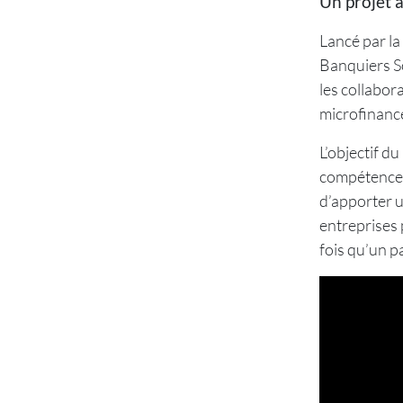
Un projet 
Lancé par la
Banquiers S
les collabor
microfinance
L’objectif d
compétences 
d’apporter u
entreprises 
fois qu’un p