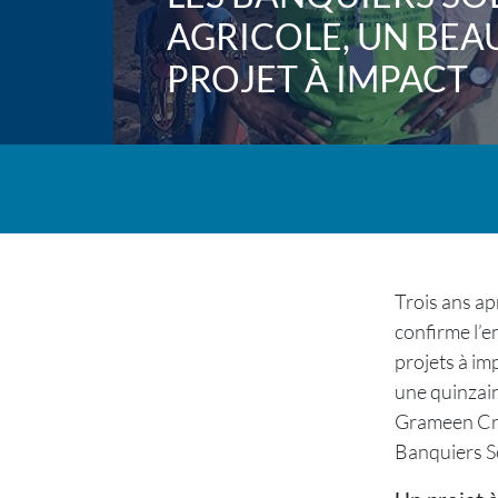
AGRICOLE, UN BEA
PROJET À IMPACT
Trois ans ap
confirme l’e
projets à im
une quinzain
Grameen Créd
Banquiers So