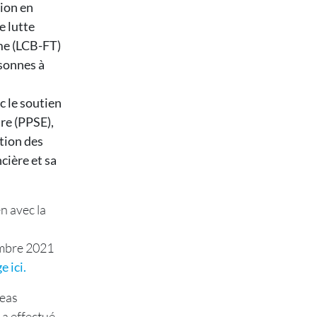
sion en
e lutte
me (LCB-FT)
rsonnes à
c le soutien
re (PPSE),
tion des
cière et sa
n avec la
embre 2021
 ici.
reas
 a effectué