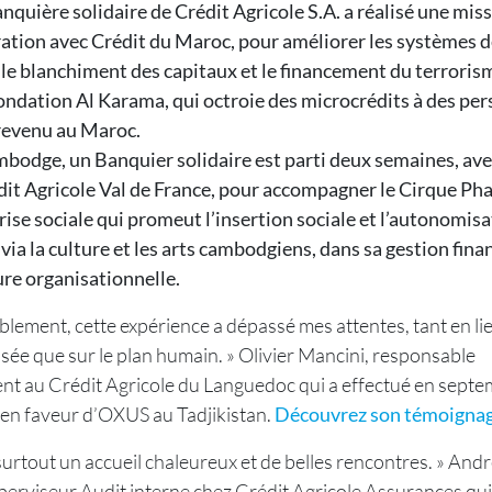
quière solidaire de Crédit Agricole S.A. a réalisé une mis
ation avec Crédit du Maroc, pour améliorer les systèmes d
 le blanchiment des capitaux et le financement du terroris
Fondation Al Karama, qui octroie des microcrédits à des pe
 revenu au Maroc.
bodge, un Banquier solidaire est parti deux semaines, ave
dit Agricole Val de France, pour accompagner le Cirque Pha
ise sociale qui promeut l’insertion sociale et l’autonomisa
via la culture et les arts cambodgiens, dans sa gestion finan
ure organisationnelle.
blement, cette expérience a dépassé mes attentes, tant en lie
isée que sur le plan humain. » Olivier Mancini, responsable
t au Crédit Agricole du Languedoc qui a effectué en sept
 en faveur d’OXUS au Tadjikistan.
Découvrez son témoignage
 surtout un accueil chaleureux et de belles rencontres. » And
erviseur Audit interne chez Crédit Agricole Assurances qui