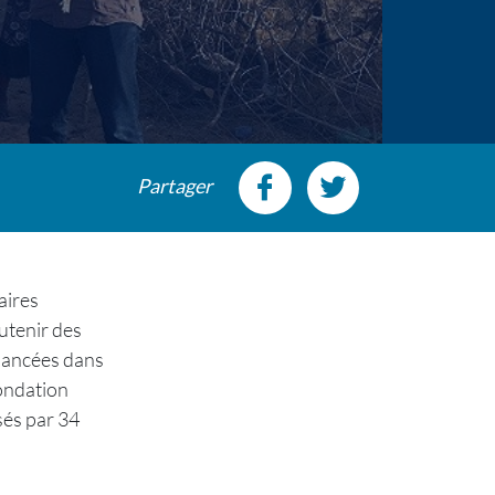
Partager
aires
utenir des
 lancées dans
ondation
sés par 34