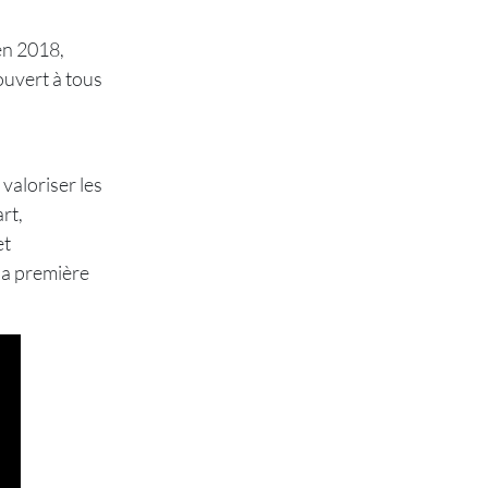
en 2018,
uvert à tous
valoriser les
rt,
et
la première