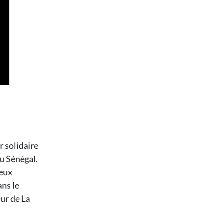
 solidaire
au Sénégal.
deux
ns le
ur de La