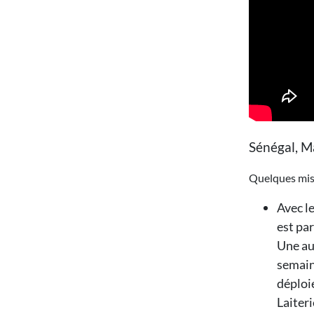
Sénégal, M
Quelques mis
Avec l
est par
Une au
semain
déploi
Laiter