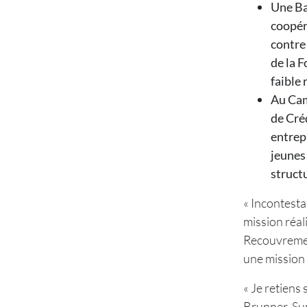
Une Ban
coopér
contre
de la 
faible
Au Cam
de Cré
entrepr
jeunes 
struct
« Incontesta
mission réal
Recouvremen
une mission
« Je retiens
Brunner, Sup