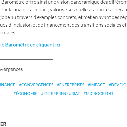
 Le Baromètre offre ainsi une vision panoramique des différe
tir la finance à impact, valorise ses réelles capacités opérat
 globe au travers d’exemples concrets, et met en avant des r
es d’inclusion et de financement des transitions sociales et
ntales.
le Baromètre en cliquant ici.
___________________________
nvergences
INANCE
CONVERGENCES
ENTREPRISES
IMPACT
DÉVELO
ÉCONOMIE
ENTREPRENEURIAT
MICROCRÉDIT
SER