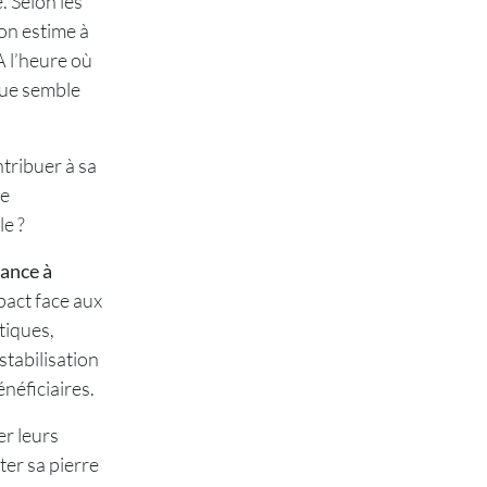
. Selon les
on estime à
A l’heure où
que semble
tribuer à sa
ne
le ?
ance à
pact face aux
tiques,
stabilisation
néficiaires.
er leurs
ter sa pierre