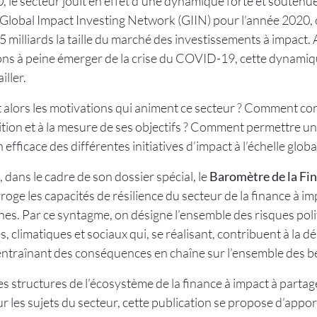
 le secteur jouit en effet d’une dynamique forte et soutenue
lobal Impact Investing Network (GIIN) pour l’année 2020, 
 milliards la taille du marché des investissements à impact. 
ns à peine émerger de la crise du COVID-19, cette dynami
iller.
 alors les motivations qui animent ce secteur ? Comment con
tion et à la mesure de ses objectifs ? Comment permettre u
efficace des différentes initiatives d’impact à l’échelle globa
 dans le cadre de son dossier spécial, le
Baromètre de la Fin
rroge les capacités de résilience du secteur de la finance à im
es. Par ce syntagme, on désigne l’ensemble des risques poli
 climatiques et sociaux qui, se réalisant, contribuent à la dé
entraînant des conséquences en chaîne sur l’ensemble des bé
les structures de l’écosystème de la finance à impact à partag
ur les sujets du secteur, cette publication se propose d’appor