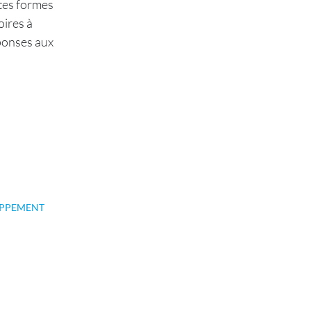
ntes formes
oires à
éponses aux
PPEMENT