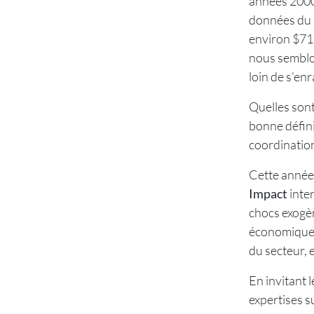
années 2000,
données du G
environ $715
nous semblo
loin de s’enra
Quelles sont
bonne défini
coordination 
Cette année,
Impact
inte
chocs exogèn
économiques,
du secteur, 
En invitant 
expertises s