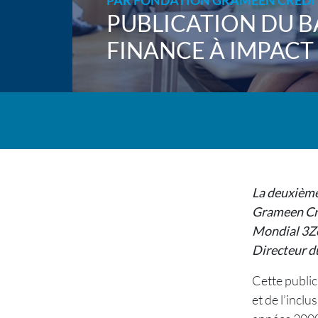
PAR
FONDATION GRAMEEN CRÉDI
PUBLICATION DU B
FINANCE À IMPACT
La deuxième
Grameen Créd
Mondial 3Zé
Directeur d
Cette public
et de l’incl