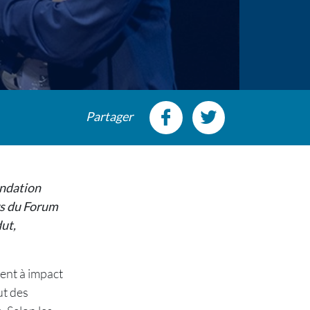
Partager
ondation
rs du Forum
ut,
ment à impact
ut des