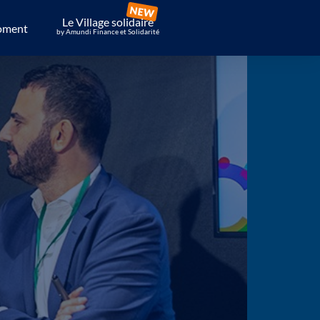
Le Village solidaire
oment
by Amundi Finance et Solidarité