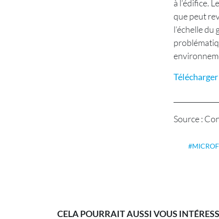
à l’édifice.
que peut revê
l’échelle du
problématiqu
environneme
Télécharger 
_____________
Source : Co
MICROF
CELA POURRAIT AUSSI VOUS INTÉRES