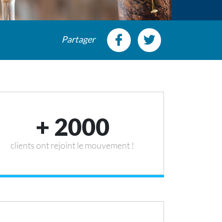
Partager
+ 2000
clients ont rejoint le mouvement !