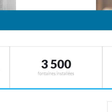
3 500
e
fontaines installées