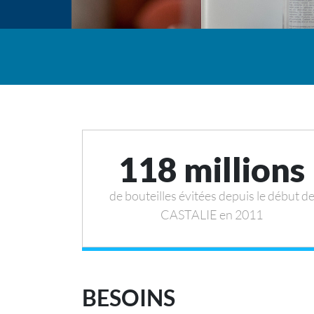
118 millions
de bouteilles évitées depuis le début d
CASTALIE en 2011
BESOINS