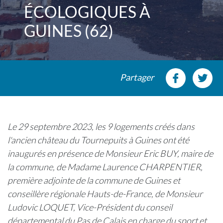
ÉCOLOGIQUES À
GUINES (62)
Partager
Le 29 septembre 2023, les 9 logements créés dans
l'ancien château du Tournepuits à Guines ont été
inaugurés en présence de Monsieur Eric BUY, maire de
la commune, de Madame Laurence CHARPENTIER,
première adjointe de la commune de Guines et
conseillère régionale Hauts-de-France, de Monsieur
Ludovic LOQUET, Vice-Président du conseil
départemental du Pas de Calais en charge du sport et