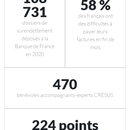
58 %
731
des français ont
dossiers de
des difficultés à
surendettement
payer leurs
déposés à la
factures en fin de
Banque de France
mois
en 2020
470
bénévoles accompagnants-experts CRÉSUS
224 points