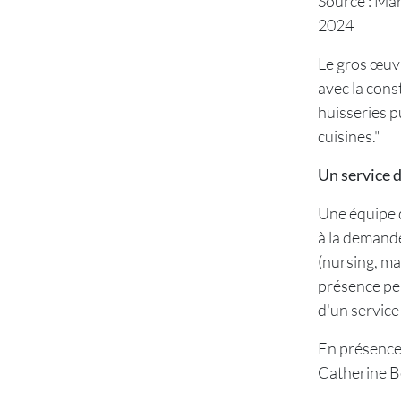
Source : Mar
2024
Le gros œuvre
avec la cons
huisseries p
cuisines."
Un service d
Une équipe d
à la demand
(nursing, man
présence perm
d'un service
En présence
Catherine Be