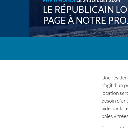
PAR
AMUNDI
LE 24 JUILLET 2024
LE RÉPUBLICAIN L
PAGE À NOTRE PRO
Une résidenc
s'agit d'un 
location ser
besoin d'une
aidé par la 
baies vitrées