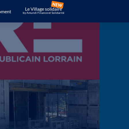
Le Village solidaire
oment
by Amundi Finance et Solidarité