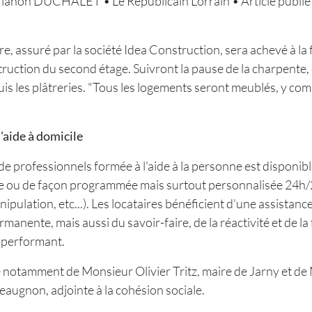
ianon DUCHALET • Le Républicain Lorrain • Article publié le
, assuré par la société Idea Construction, sera achevé à la fi
truction du second étage. Suivront la pause de la charpente,
uis les plâtreries. "Tous les logements seront meublés, y com
'aide à domicile
e professionnels formée à l'aide à la personne est disponibl
e ou de façon programmée mais surtout personnalisée 24h/2
ipulation, etc...). Les locataires bénéficient d'une assistanc
anente, mais aussi du savoir-faire, de la réactivité et de la f
 performant.
 notamment de Monsieur Olivier Tritz, maire de Jarny et d
augnon, adjointe à la cohésion sociale.