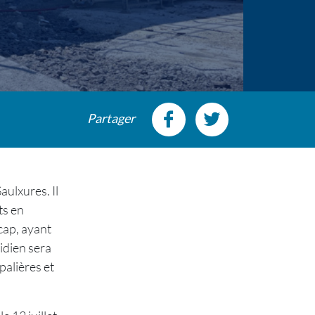
Partager
ulxures. Il
ts en
cap, ayant
idien sera
palières et