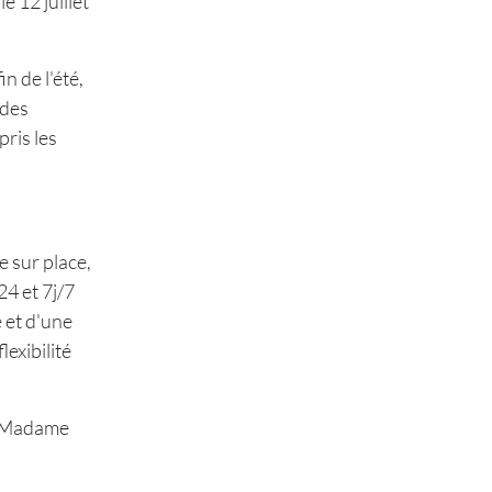
 12 juillet
n de l'été,
 des
pris les
e sur place,
4 et 7j/7
e et d'une
lexibilité
e Madame