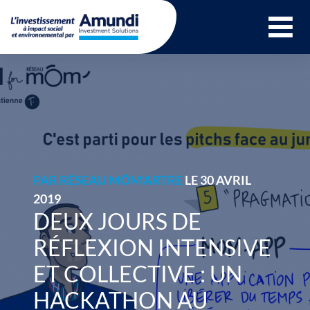
Ouvrir le menu 
PAR
RÉSEAU MÔM'ARTRE
LE 30 AVRIL
2019
DEUX JOURS DE
RÉFLEXION INTENSIVE
ET COLLECTIVE : UN
HACKATHON AU